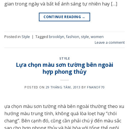
gian trong ngày và bất kể ánh sáng tự nhiên hay […]
CONTINUE READING
→
Posted in
Style
|
Tagged
brooklyn
,
fashion
,
style
,
women
Leave a comment
STYLE
Lựa chọn màu sơn tường bên ngoài
hợp phong thủy
POSTED ON
29 THÁNG TÁM, 2013
BY
FNANOF70
ựa chọn màu sơn tường nhà bên ngoài thường theo xu
hướng màu trung tính, không quá lòa loẹt hay “chói
chang”. Bên cạnh đó, cũng cần phải chú ý đến màu sắc
sao cho hợp phong thủy và hài hòa với tổng thể ngôi