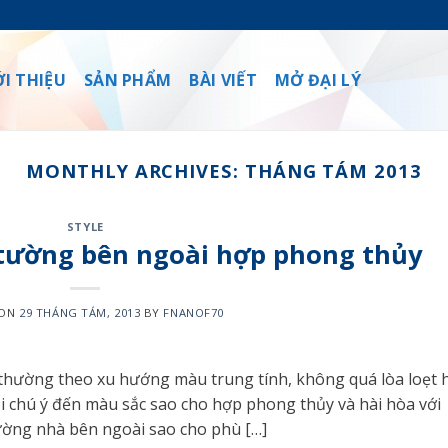
ỚI THIỆU
SẢN PHẨM
BÀI VIẾT
MỞ ĐẠI LÝ
MONTHLY ARCHIVES:
THÁNG TÁM 2013
STYLE
tường bên ngoài hợp phong thủy
 ON
29 THÁNG TÁM, 2013
BY
FNANOF70
hường theo xu hướng màu trung tính, không quá lòa loẹt 
ải chú ý đến màu sắc sao cho hợp phong thủy và hài hòa với
ường nhà bên ngoài sao cho phù […]