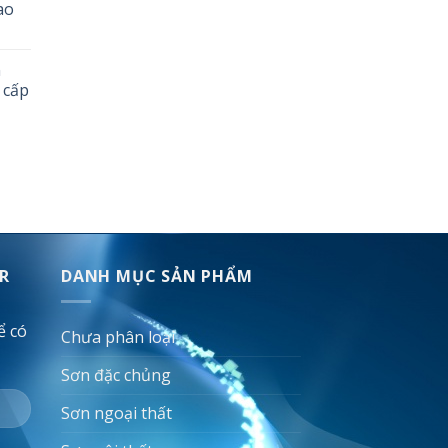
ao
n
 cấp
R
DANH MỤC SẢN PHẨM
ể có
Chưa phân loại
Sơn đặc chủng
Sơn ngoại thất