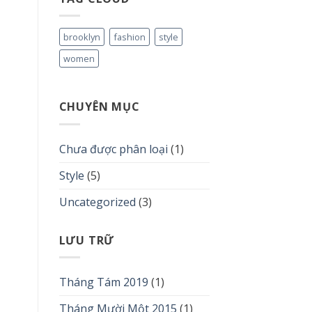
brooklyn
fashion
style
women
CHUYÊN MỤC
Chưa được phân loại
(1)
Style
(5)
Uncategorized
(3)
LƯU TRỮ
Tháng Tám 2019
(1)
Tháng Mười Một 2015
(1)