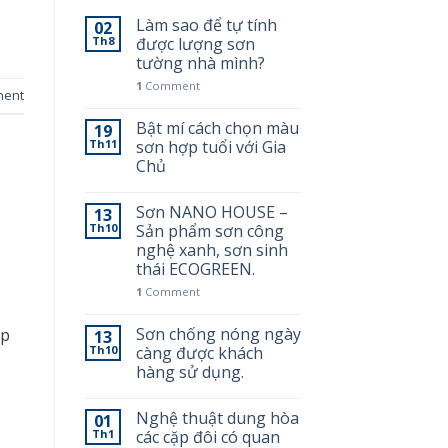
Làm sao để tự tính
02
Th8
được lượng sơn
tường nhà mình?
1
Comment
ment
Bật mí cách chọn màu
19
Th11
sơn hợp tuổi với Gia
Chủ
Sơn NANO HOUSE –
13
Th10
Sản phẩm sơn công
nghệ xanh, sơn sinh
thái ECOGREEN.
1
Comment
Sơn chống nóng ngày
úp
13
Th10
càng được khách
hàng sử dụng.
Nghệ thuật dung hòa
01
Th1
các cặp đôi có quan