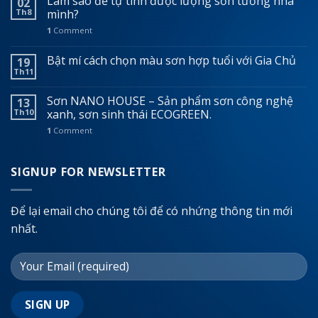
Làm sao để tự tính được lượng sơn tường nhà
02
Th8
mình?
1
Comment
Bật mí cách chọn màu sơn hợp tuổi với Gia Chủ
19
Th11
Sơn NANO HOUSE – Sản phẩm sơn công nghệ
13
Th10
xanh, sơn sinh thái ECOGREEN.
1
Comment
SIGNUP FOR NEWSLETTER
Để lại email cho chúng tôi để có nhứng thông tin mới
nhất.