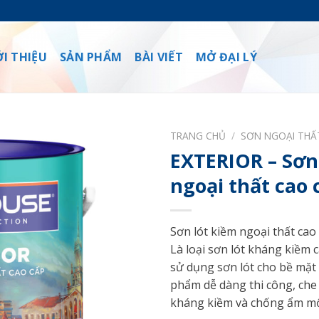
ỚI THIỆU
SẢN PHẨM
BÀI VIẾT
MỞ ĐẠI LÝ
TRANG CHỦ
/
SƠN NGOẠI THẤ
EXTERIOR – Sơn
ngoại thất cao 
Sơn lót kiềm ngoại thất cao
Là loại sơn lót kháng kiềm 
sử dụng sơn lót cho bề mặt 
phẩm dễ dàng thi công, che 
kháng kiềm và chống ẩm mố