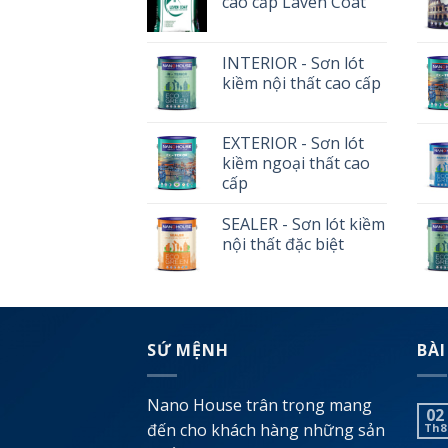
cao cấp Laven Coat
INTERIOR - Sơn lót
kiềm nội thất cao cấp
EXTERIOR - Sơn lót
kiềm ngoại thất cao
cấp
SEALER - Sơn lót kiềm
nội thất đặc biệt
SỨ MỆNH
BÀI
Nano House trân trọng mang
02
đến cho khách hàng những sản
Th8