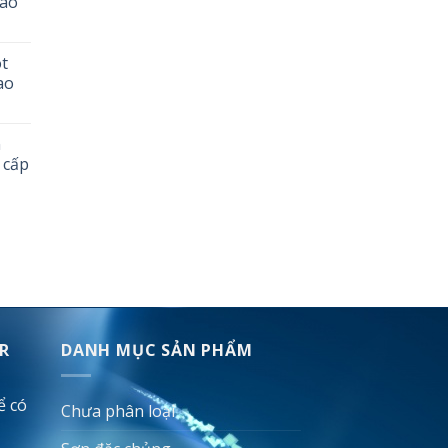
cao
ót
ao
n
 cấp
R
DANH MỤC SẢN PHẨM
ể có
Chưa phân loại