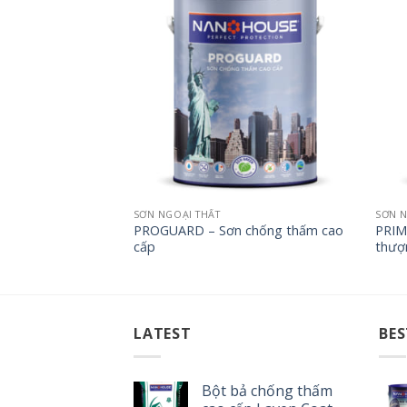
SƠN NGOẠI THẤT
SƠN N
m cao cấp Laven
PROGUARD – Sơn chống thấm cao
PRIME
cấp
thượ
LATEST
BES
Bột bả chống thấm